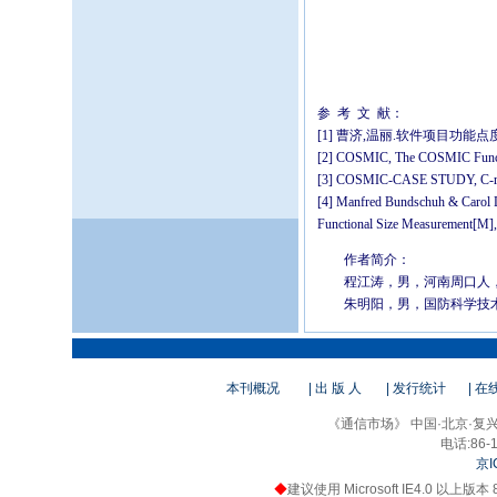
参 考 文 献：
[1] 曹济,温丽.软件项目功能点
[2] COSMIC, The COSMIC Functi
[3] COSMIC-CASE STUDY, C-regi
[4] Manfred Bundschuh & Carol 
Functional Size Measurement[M],
作者简介：
程江涛，男，河南周口人，
朱明阳，男，国防科学技术
本刊概况
| 出 版 人
| 发行统计
| 
《通信市场》 中国·北京·复兴路
电话:86-1
京I
◆
建议使用 Microsoft IE4.0 以