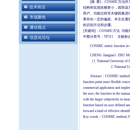
[摘 要]：COSMIC
技术前沿
结构和实现依赖更小，因而该方
用户、功能过程等关键因素进
市场聚焦
果存在一定的偏差。本文在遵
的识别方法和步骤。
通信视点
[关键词]：COSMIC方法 功
中图分类号：TP311 文献
信息化论坛
COSMIC metric function in u
CHENG Jiangtao1 ZHU M
（1. National University of D
2. National University o
Abstract：COSMIC method as 
function point more flexible concre
commercial application and implem
the user, the function in the manu
with the larger subjectivity in me
function based on user defined and
forward a kind of effective identi
Key words：COSMIC method, Func