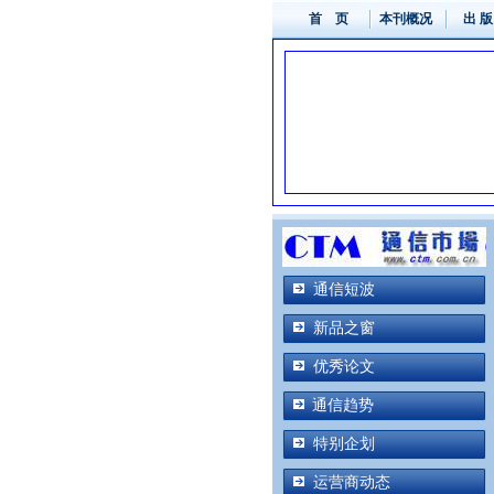
首 页
本刊概况
出 版
通信短波
新品之窗
优秀论文
通信趋势
特别企划
运营商动态