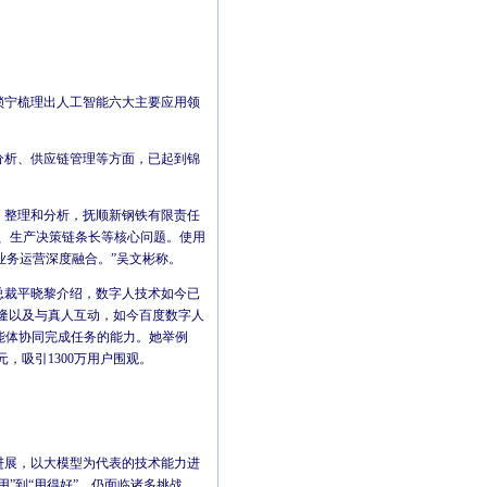
锁宁梳理出人工智能六大主要应用领
分析、供应链管理等方面，已起到锦
、整理和分析，抚顺新钢铁有限责任
、生产决策链条长等核心问题。使用
业务运营深度融合。”吴文彬称。
总裁平晓黎介绍，数字人技术如今已
准克隆以及与真人互动，如今百度数字人
智能体协同完成任务的能力。她举例
元，吸引1300万用户围观。
进展，以大模型为代表的技术能力进
”到“用得好”，仍面临诸多挑战。