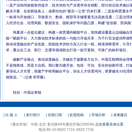
一是产业协同效能有待提升，技术供给与产业需求存在错配，部分前沿技术难以
解决方案，在创新链条上，成果转化的“最后一公里”仍未打通；二是架构贯通水平
一标准与开放接口，导致算力、数据、模型等关键要素无法高效流通；三是治理
入经济社会，伦理风险、数据安全、隐私保护等问题凸显，构建“促创新、防风险
韩夏进一步提出建议：构建一体贯通的赋能平台，加快建设覆盖云边端融合算
能+”赋能平台，大力推动技术标准的统一与能力开放共享，为千行百业提供即插
推动深度融合的产业实践，鼓励技术供给方深入行业一线，精准洞察需求，引导
求，重点在工业、医疗、交通等领域联合打造一批可复制、可推广的标杆项目。
破解产业痛点、推动深度融合，关键在于凝聚各方合力。中国互联网协会理事
不是独角戏，而是大合唱。我们要共建开放、包容、可信、安全的创新环境，打
要强化人才共育，搭建产学研用融合平台，弥合人才供需鸿沟，更要健全AI伦理
稳致远。”（记者 郑萃颖）
转自：中国证券报
| 出 版 人
| 发行统计
| 在线订阅
| 欢迎投稿
| 市场分析
| 读者建议
《通信市场》 中国·北京·复兴路49号通信市场(100036)
点击查看具体位置
电话:86-10-6820 7724, 6820 7726