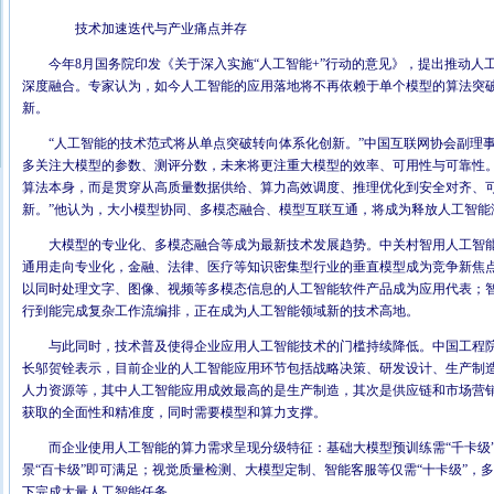
技术加速迭代与产业痛点并存
今年8月国务院印发《关于深入实施“人工智能+”行动的意见》，提出推动人
深度融合。专家认为，如今人工智能的应用落地将不再依赖于单个模型的算法突
新。
“人工智能的技术范式将从单点突破转向体系化创新。”中国互联网协会副理
多关注大模型的参数、测评分数，未来将更注重大模型的效率、可用性与可靠性
算法本身，而是贯穿从高质量数据供给、算力高效调度、推理优化到安全对齐、
新。”他认为，大小模型协同、多模态融合、模型互联互通，将成为释放人工智能
大模型的专业化、多模态融合等成为最新技术发展趋势。中关村智用人工智
通用走向专业化，金融、法律、医疗等知识密集型行业的垂直模型成为竞争新焦
以同时处理文字、图像、视频等多模态信息的人工智能软件产品成为应用代表；
行到能完成复杂工作流编排，正在成为人工智能领域新的技术高地。
与此同时，技术普及使得企业应用人工智能技术的门槛持续降低。中国工程
长邬贺铨表示，目前企业的人工智能应用环节包括战略决策、研发设计、生产制
人力资源等，其中人工智能应用成效最高的是生产制造，其次是供应链和市场营
获取的全面性和精准度，同时需要模型和算力支撑。
而企业使用人工智能的算力需求呈现分级特征：基础大模型预训练需“千卡级
景“百卡级”即可满足；视觉质量检测、大模型定制、智能客服等仅需“十卡级”，
下完成大量人工智能任务。