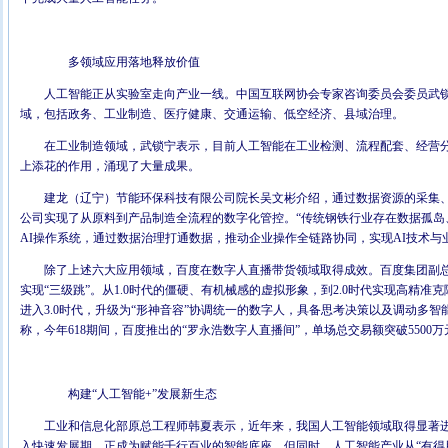
多领域应用落地释放价值
人工智能正从实验室走向产业一线。中国互联网协会专家咨询委员会委员武
域，包括政务、工业制造、医疗健康、交通运输、低空经济、县域治理。
在工业制造领域，武锁宁表示，目前人工智能在工业检测、流程配套、经营
上添花的作用，涌现了大量成果。
建龙（辽宁）节能环保科技有限公司院长吴文彬介绍，通过数据资源的采集
公司实现了从原料到产品制造全流程的数字化管控。“传统钢铁行业存在数据孤岛
AI操作系统，通过数据治理打通数据，推动企业操作全链路协同，实现AI技术与
除了上述六大应用领域，百度在数字人直播带货领域取得成效。百度集团副
实现“三级跳”。从1.0时代的僵硬、有机械感的虚拟形象，到2.0时代实现高精
进入3.0时代，升级为“形神音容”协调统一的数字人，具备思考决策以及调动多
称，今年618期间，百度推出的“罗永浩数字人直播间”，单场总交易额突破5500万
构建“人工智能+”发展新生态
工业和信息化部原总工程师韩夏表示，近年来，我国人工智能领域取得显著
入快速发展期，正成为赋能千行百业的智能底座。但同时，人工智能产业从“有得用