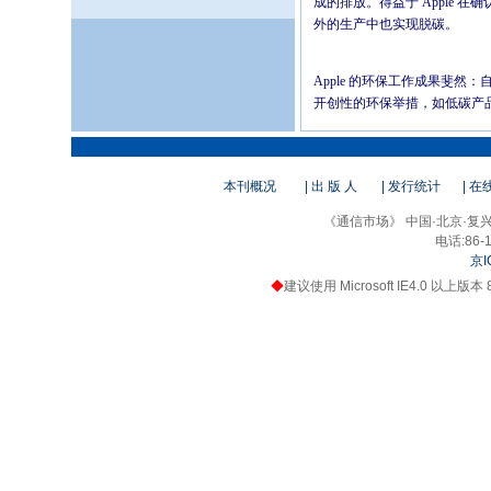
成的排放。得益于 Apple 
外的生产中也实现脱碳。
Apple 的环保工作成果斐然：
开创性的环保举措，如低碳产品设计
本刊概况
| 出 版 人
| 发行统计
| 
《通信市场》 中国·北京·复兴路
电话:86-1
京I
◆
建议使用 Microsoft IE4.0 以