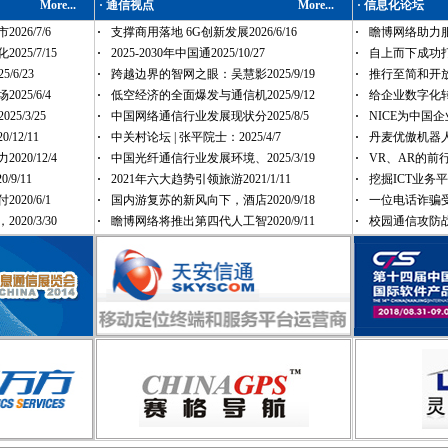
More...
·
通信视点
More...
· 信息化论坛
26/7/6
·
支撑商用落地 6G创新发展2026/6/16
·
瞻博网络助力服务
25/7/15
·
2025-2030年中国通2025/10/27
·
自上而下成功打造
/6/23
·
跨越边界的智网之眼：吴慧影2025/9/19
·
推行至简和开放，
25/6/4
·
低空经济的全面爆发与通信机2025/9/12
·
给企业数字化转型
5/3/25
·
中国网络通信行业发展现状分2025/8/5
·
NICE为中国企业
12/11
·
中关村论坛 | 张平院士：2025/4/7
·
丹麦优傲机器人助
20/12/4
·
中国光纤通信行业发展环境、2025/3/19
·
VR、AR的前行之
9/11
·
2021年六大趋势引领旅游2021/1/11
·
挖掘ICT业务平台
20/6/1
·
国内游复苏的新风向下，酒店2020/9/18
·
一位电话诈骗受害
20/3/30
·
瞻博网络将推出第四代人工智2020/9/11
·
校园通信攻防战20