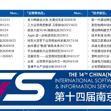
More...
·
『运营商动态』
More...
· 『技术前沿』
12/13
·
算力网建设火热 光通信等多2026/6/30
·
新一代通信网加速
12/11
·
三大运营商悉数获 卫星移动2025/10/22
·
新型电网向绿向智
/12/4
·
政策力挺5G/6G规模化应2025/3/12
·
通信网构建空天地
/12/3
·
Apple 进一步推进供应2023/9/13
·
技术奔涌 应用成势
0/10/23
·
转型大背景下运营商如何发展2017/1/16
·
我国卫星通信发展
20/9/18
·
如何通过“数据”换取未来2017/1/16
·
高速光通信光频梳
20/8/28
·
平台构建助力运营商转型2016/11/17
·
中国通信技术服务(
20/6/5
·
流量经营——运营商转型的重2016/11/17
·
塑料光纤行业：短
·
众筹，运营商开放合作又一利2016/11/8
·
高速电力线载波通
·
直播平台产业链分析2016/11/8
·
从智慧赋能到温暖