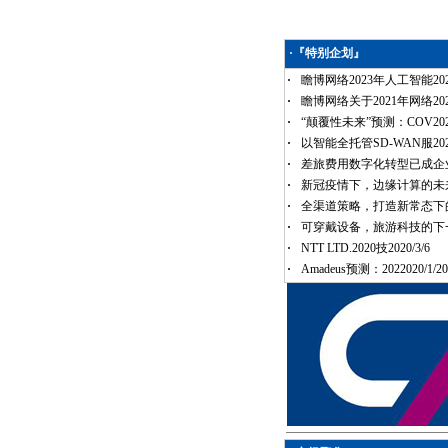
·
『特别企划』
·
瞻博网络2023年人工智能2022/
·
瞻博网络关于2021年网络2020/
·
“颠覆性未来”预测：COV2020
·
以智能全托管SD-WAN服2020
·
差旅费用数字化转型已成企业202
·
新冠疫情下，边缘计算的未来20
·
全渠道策略，打造新常态下的20
·
可穿戴设备，旅游科技的下一20
·
NTT LTD.2020技2020/3/6
·
Amadeus预测：2022020/1/20