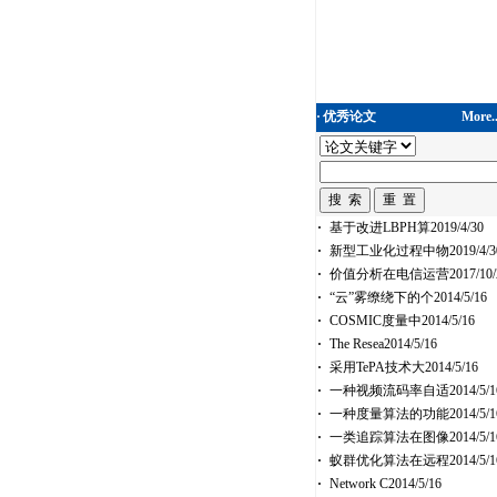
·
优秀论文
More..
·
基于改进LBPH算2019/4/30
·
新型工业化过程中物2019/4/3
·
价值分析在电信运营2017/10/
·
“云”雾缭绕下的个2014/5/16
·
COSMIC度量中2014/5/16
·
The Resea2014/5/16
·
采用TePA技术大2014/5/16
·
一种视频流码率自适2014/5/1
·
一种度量算法的功能2014/5/1
·
一类追踪算法在图像2014/5/1
·
蚁群优化算法在远程2014/5/1
·
Network C2014/5/16