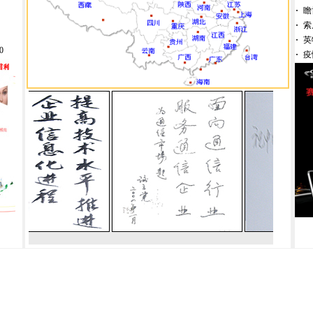
·
瞻
·
索
·
英
0
·
疫