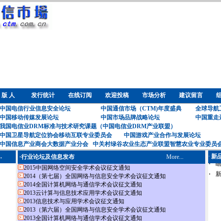
 版 人
发行统计
在线订阅
欢迎投稿
市场分析
建议留言
中国电信行业信息安全论坛
中国通信市场（CTM)年度盛典
全球导航
中国移动传媒发展论坛
中国市场品牌战略论坛
中国重走
我国电信业DRM标准与技术研究课题（中国电信业DRM产业联盟）
中国卫星导航定位协会移动互联专业委员会
中国游戏产业合作与发展论坛
中国信息产业商会大数据产业分会
中关村绿谷农业生态产业联盟智慧农业专业委员
.
·
新
·行业论坛及信息发布
More...
2015中国网络空间安全学术会议征文通知
2014（第七届）全国网络与信息安全学术会议征文通知
2014全国计算机网络与通信学术会议征文通知
2013云计算与信息技术应用学术会议征文通知
2013信息技术与应用学术会议征文通知
2013（第六届）全国网络与信息安全学术会议征文通知
2013全国计算机网络与通信学术会议征文通知