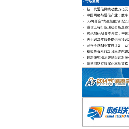
·
市场聚焦
·
新一代通信网撬动数万亿元市20
·
中国网络与通信产业：数字化20
·
6G将开启“内生智能”新纪2025
·
通信工程行业现状分析及市场20
·
腾讯加码AI资本开支；中国202
·
关于2021年服务提供商预2020/
·
完善全球创业支持计划，助力20
·
积极筹备MPEG-H三维声2020/
·
最新研究揭示智能采购对应付20
·
瞻博网络持续深化本地策略，20